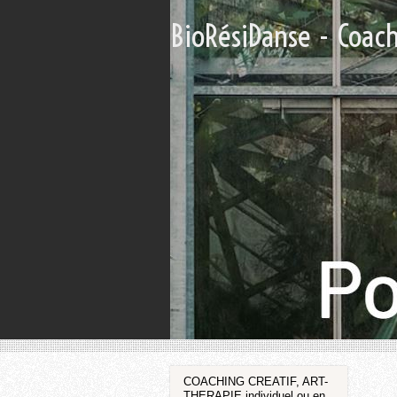
BioRésiDanse - Coac
COACHING CREATIF, ART-
THERAPIE individuel ou en