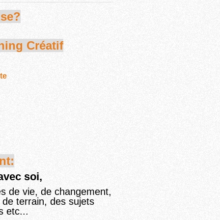
nse?
ing Créatif
te
nt:
avec soi,
les de vie, de changement,
de terrain, des sujets
 etc...