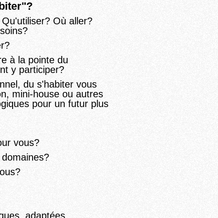
iter"?
 Qu'utiliser? Où aller?
soins?
er?
e à la pointe du
t y participer?
nnel, du s'habiter vous
on
, mini-house
ou autres
ogiques
pour un futur plus
our vous?
s domaines?
vous?
fiques, adaptées