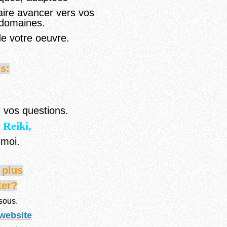
aire avancer vers vos
s domaines.
e votre oeuvre.
s:
 vos questions.
Reiki,
-moi.
r
plus
ter?
ssous.
/website